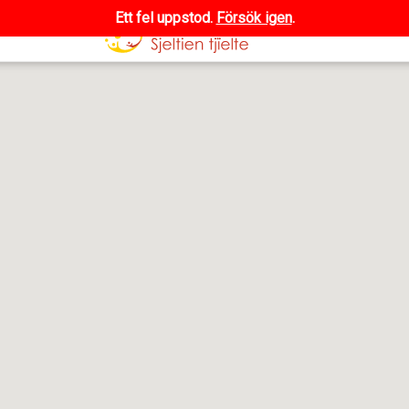
Ett fel uppstod.
Försök igen
.