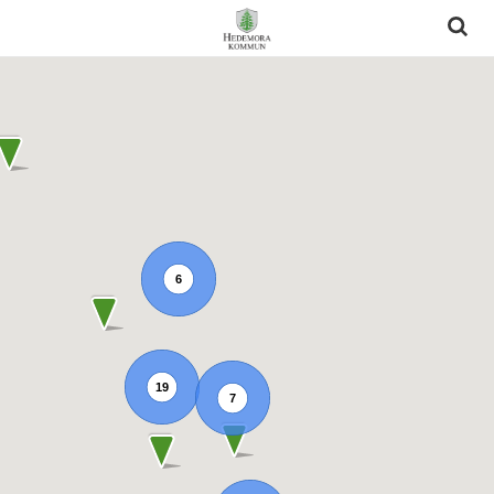
6
19
7